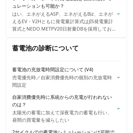
いたします。
ュレーションも可能か？
はい、エネがえるASP、エネがえるBiz、エネが
えるEV・V2Hともに発電量計算式はJIS発電量計
算式とNEDO METPV20日射量DBを採用してお
り、ソーラーカーポート向けの提案にも活用で
きます。ソーラーカーポート専業のOEMメーカ
蓄電池の診断について
ーや販売施工店でも活用いただいています。
蓄電池の充放電時間設定について (V4)
売電優先時／自家消費優先時の個別の充放電時
間設定
自家消費優先時に系統からの充電が行われない
のは？
太陽光の蓄電に加えて深夜電力の蓄電も行い、
昼間の買電量を減らしたい
2サイクルでの蓄電池シミュレーションは可能で