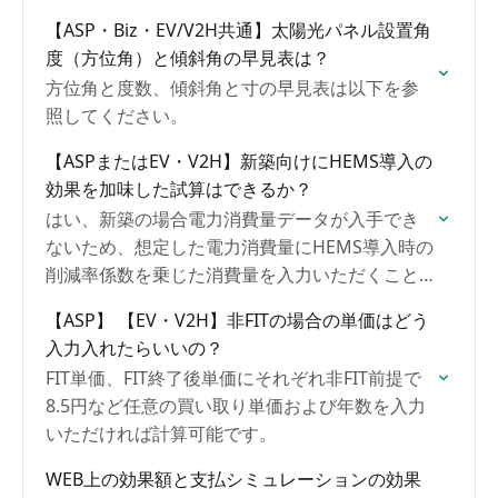
までも目安の相場の数値となりますが、こちら
【ASP・Biz・EV/V2H共通】太陽光パネル設置角
を参考にエネがえるへ入力ください。
度（方位角）と傾斜角の早見表は？
方位角と度数、傾斜角と寸の早見表は以下を参
照してください。
【ASPまたはEV・V2H】新築向けにHEMS導入の
効果を加味した試算はできるか？
はい、新築の場合電力消費量データが入手でき
ないため、想定した電力消費量にHEMS導入時の
削減率係数を乗じた消費量を入力いただくこと
でHEMS効果を加味した試算は可能です。
【ASP】 【EV・V2H】非FITの場合の単価はどう
入力入れたらいいの？
FIT単価、FIT終了後単価にそれぞれ非FIT前提で
8.5円など任意の買い取り単価および年数を入力
いただければ計算可能です。
WEB上の効果額と支払シミュレーションの効果