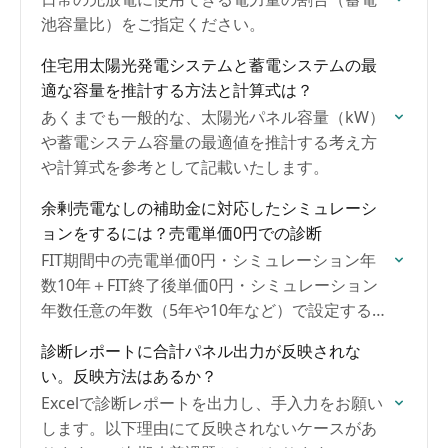
池容量比）をご指定ください。
住宅用太陽光発電システムと蓄電システムの最
適な容量を推計する方法と計算式は？
あくまでも一般的な、太陽光パネル容量（kW）
や蓄電システム容量の最適値を推計する考え方
や計算式を参考として記載いたします。
余剰売電なしの補助金に対応したシミュレーシ
ョンをするには？売電単価0円での診断
FIT期間中の売電単価0円・シミュレーション年
数10年＋FIT終了後単価0円・シミュレーション
年数任意の年数（5年や10年など）で設定すると
売電収入無しの自家消費効果のみのシミュレー
診断レポートに合計パネル出力が反映されな
ションになります。
い。反映方法はあるか？
Excelで診断レポートを出力し、手入力をお願い
します。以下理由にて反映されないケースがあ