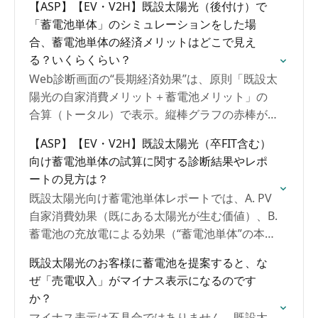
【ASP】【EV・V2H】既設太陽光（後付け）で
「蓄電池単体」のシミュレーションをした場
合、蓄電池単体の経済メリットはどこで見え
る？いくらくらい？
Web診断画面の“長期経済効果”は、原則「既設太
陽光の自家消費メリット＋蓄電池メリット」の
合算（トータル）で表示。縦棒グラフの赤棒が
蓄電池単体の削減メリット（マウスオーバーで
【ASP】【EV・V2H】既設太陽光（卒FIT含む）
金額確認可）。診断レポート（Excel/PDF）には
向け蓄電池単体の試算に関する診断結果やレポ
「太陽光自家消費込み」と「蓄電池単体（増
ートの見方は？
分）」の“長期経済効果ページが2種類”出ます。
既設太陽光向け蓄電池単体レポートでは、A. PV
後半のほうが蓄電池単体ページです。
自家消費効果（既にある太陽光が生む価値）、B.
蓄電池の充放電による効果（“蓄電池単体”の本
体）、C. 電気料金プラン変更の効果（蓄電池導
既設太陽光のお客様に蓄電池を提案すると、な
入とセットで起きがち）にわけて案内が可能で
ぜ「売電収入」がマイナス表示になるのです
す。以下参照ください。
か？
マイナス表示は不具合ではありません。既設太