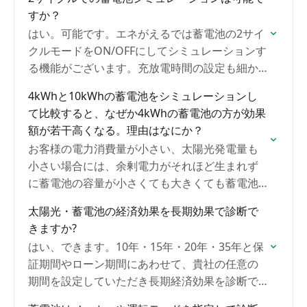
すか？
はい。可能です。エネがえるでは蓄電池の2サイ
クルモードをON/OFFにしてシミュレーションす
る機能がございます。充放電時間の設定も細か
く可能です。
4kWhと10kWhの蓄電池をシミュレーションし
て比較すると、なぜか4kWhの蓄電池の方が効果
額が若干高くなる。理由はなにか？
お客様の電力消費量が小さい、太陽光発電量も
小さい場合には、余剰電力がそれほど生まれず
に蓄電池の容量が小さくても大きくても蓄電池
による効果額は変わらないこととなります。さ
太陽光・蓄電池の経済効果を⾧期効果で診断で
らに蓄電池が大きい方が「待機電気消費量」は
きますか?
若干大きいケースが多いです。それが要因のケ
はい、できます。10年・15年・20年・35年と保
ースがほとんどです。
証期間やローン期間にあわせて、貴社の任意の
期間を設定していただき⾧期経済効果を診断で
きます。