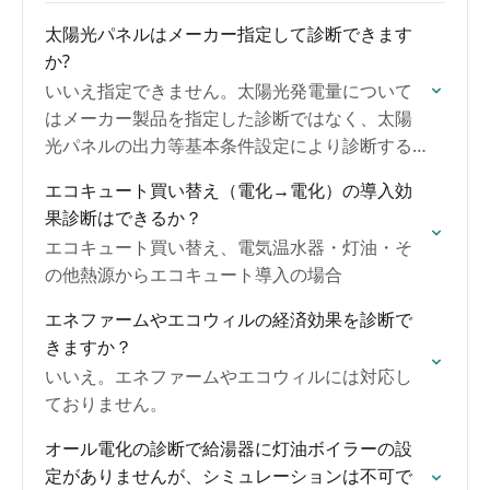
て」といった質問をチャット形式で入力できま
太陽光パネルはメーカー指定して診断できます
す。内容に応じて、文章だけでなく表やグラフ
か?
を用いた回答も生成します。
いいえ指定できません。太陽光発電量について
はメーカー製品を指定した診断ではなく、太陽
光パネルの出力等基本条件設定により診断する
ものとなっています。
エコキュート買い替え（電化→電化）の導入効
果診断はできるか？
エコキュート買い替え、電気温水器・灯油・そ
の他熱源からエコキュート導入の場合
エネファームやエコウィルの経済効果を診断で
きますか？
いいえ。エネファームやエコウィルには対応し
ておりません。
オール電化の診断で給湯器に灯油ボイラーの設
定がありませんが、シミュレーションは不可で