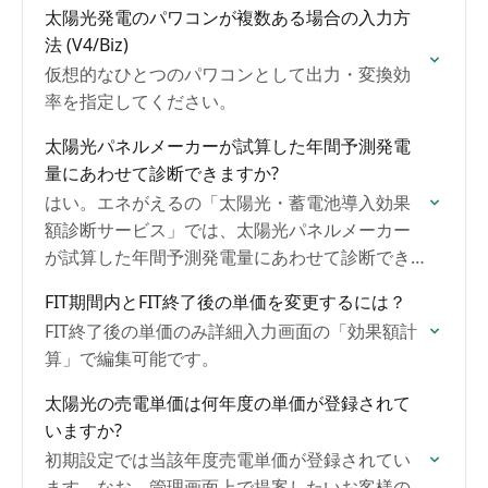
ます。
太陽光発電のパワコンが複数ある場合の入力方
法 (V4/Biz)
仮想的なひとつのパワコンとして出力・変換効
率を指定してください。
太陽光パネルメーカーが試算した年間予測発電
量にあわせて診断できますか?
はい。エネがえるの「太陽光・蓄電池導入効果
額診断サービス」では、太陽光パネルメーカー
が試算した年間予測発電量にあわせて診断でき
ます。 また、設定画面で基本設計係数の数値を
FIT期間内とFIT終了後の単価を変更するには？
調整することにより太陽光パネルメーカーの試
FIT終了後の単価のみ詳細入力画面の「効果額計
算値の近似値になるような調整が可能です。
算」で編集可能です。
太陽光の売電単価は何年度の単価が登録されて
いますか?
初期設定では当該年度売電単価が登録されてい
ます。なお、管理画面上で提案したいお客様の