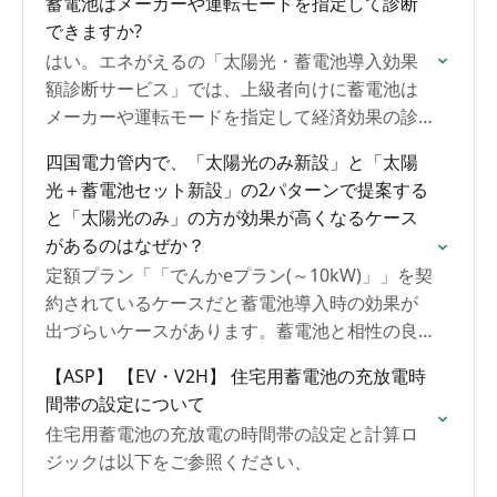
蓄電池はメーカーや運転モードを指定して診断
できますか?
はい。エネがえるの「太陽光・蓄電池導入効果
額診断サービス」では、上級者向けに蓄電池は
メーカーや運転モードを指定して経済効果の診
断をすることが可能な画面をご用意していま
四国電力管内で、「太陽光のみ新設」と「太陽
す。なお、蓄電池はメーカーや運転モードを指
光＋蓄電池セット新設」の2パターンで提案する
定して⾧期効果額の診断やローン返済シミュレ
と「太陽光のみ」の方が効果が高くなるケース
ーションも可能です。
があるのはなぜか？
定額プラン「「でんかeプラン(～10kW)」」を契
約されているケースだと蓄電池導入時の効果が
出づらいケースがあります。蓄電池と相性の良
い時間帯別eプラン（～10kVA）など他のプラン
【ASP】 【EV・V2H】 住宅用蓄電池の充放電時
への切替診断をお試しくだだい。
間帯の設定について
住宅用蓄電池の充放電の時間帯の設定と計算ロ
ジックは以下をご参照ください、