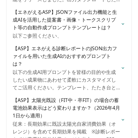
JSONファイルをChatGPTやGeminiやClaudeや
【エネがえるASP】JSONファイル出力機能と生
Copilotなど無償・有償問わずユーザーの生成
成AIを活用した提案書・画像・トークスクリプ
AI（LLM）にて各種指示をすることで、「エネが
ト等の自動作成プロンプトテンプレートは？
える診断結果の数値」をベースにした「カスタ
以下ご参照ください、
マイズした一枚パワポ提案書や画像」、「加工
に便利なCSVファイル」など自由自在に生成が可
【ASP】エネがえる診断レポートのJSON出力フ
能です。
ァイルを用いた生成AIのおすすめプロンプト
は？
以下の生成AI用プロンプトを皆様の目的や生成
したい成果物にあわせて柔軟にカスタマイズし
てご活用ください。テンプレート、たたき台と
なるプロンプト集をご用意しています。
【ASP】太陽光既設（FIT中・卒FIT）の場合の蓄
電池効果表示はどう変わりますか？（2026年4月
1日から適用）
従来：長期効果に既設太陽光自家消費効果（オ
レンジ）を含めて長期効果を掲載 ※診断レポー