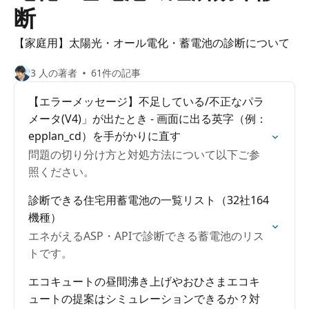
断
【家庭用】太陽光・オール電化・蓄電池の診断について
3 人の著者
61件の記事
【エラーメッセージ】不足している/不正なパラ
メータ(V4)」が出たとき - 画面に出る英字（例：
epplan_cd）を手がかりに直す
問題の切り分け方と対処方法について以下ご参
照ください。
診断できる住宅用蓄電池の一覧リスト（32社164
機種）
エネがえるASP・APIで診断できる蓄電池のリス
トです。
エコキュートの昼間沸き上げやおひさまエコキ
ュートの提案はシミュレーションできるか？対