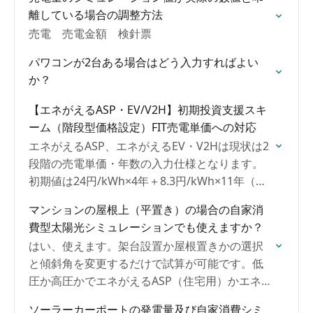
離している場合の調整方法
売電 売電金額 検針票
パワコンが2台ある場合はどう入力すればよい
か？
【エネがえるASP・EV/V2H】初期投資支援スキ
ーム（階段型価格設定）FIT売電単価への対応
エネがえるASP、エネがえるEV・V2Hは現状は2
段階の売電単価・年数の入力仕様となります。
初期値は24円/kWh×4年＋8.3円/kWh×11年（合
計15年）となっていますが変更可能。おすすめ
マンションの屋根上（平置き）の場合の自家消
は初期投資支援スキーム期間の単価を加重平均
費型太陽光シミュレーションでも使えますか？
単価14.6円/kWh×10年＋FIT終了後任意の単価×
はい、使えます。架台設置か屋根置きかの選択
任意の年数で入力いただくとほぼ誤差なく試算
と傾斜角を変更するだけで試算が可能です。低
が可能です。
圧か高圧かでエネがえるASP（住宅用）かエネが
えるBiz（産業用）か最適なプロダクトをご提案
ソーラーカーポートの発電量及び自家消費シミ