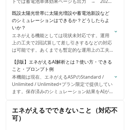
トでは蓄電池単体効果ページも出力 → 2026
年4月1日以降、蓄電池単体効果のみをWEB画
既設太陽光世帯に太陽光増設や蓄電池新設など
面、出力レポートでも表示するように変更しま
のシミュレーションはできるか？どうしたらよ
す。
いか？
エネがえる機能としては現状未対応です。運用
上の工夫で2回試算して差し引きするなどの対応
は可能です。あくまでも暫定的な運用上の工夫
としてご活用ください。増設対応は計算が非常
【β版】エネがえるAI解析とは？使い方・できる
に複雑となりますが今後の開発テーマとして検
こと・プロンプト例
討中です。
本機能は現在、エネがえるASPのStandard /
Unlimited / Unlimited+プラン限定で提供してい
ます。保存済みのシミュレーション結果をAIが
読み取り、経済効果の要点整理、シナリオ比
較、質問への回答、顧客向け説明文の作成など
エネがえるでできないこと（対応不
を支援する機能です。 「太陽光だけの場合の年
可）
間メリットは？」「蓄電池を追加する意味
は？」「お客様向けに3つのポイントで説明し