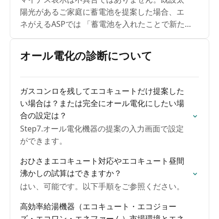
陽光があるご家庭に蓄電池を提案した場合、エ
ネがえるASPでは 「蓄電池を入れたことで新た
に増えた正味の効果」だけ を表示しています。
そのため、蓄電池を導入すると電気代は下が
オール電化の診断について
る。その一方で、これまで売れていた余剰電力
を蓄電池にためて自家消費するため、売電収入
は減るという動きが起きます。この 「売電収入
ガスコンロを残してエコキュートだけ提案した
の減少分」 を差分として表示しているため、1ヶ
い場合は？または完全にオール電化にしたい場
月シミュレーションでは 売電収入がマイナス表
合の設定は？
示 になることがあります。
Step7.オール電化機器の提案の入力画面で設定
ができます。
おひさまエコキュート対応やエコキュート昼間
沸かしの試算はできますか？
はい、可能です。以下手順をご参照ください。
高効率給湯機器（エコキュート・エコジョー
ズ・エコワン・エネファーム）市場環境とエネ