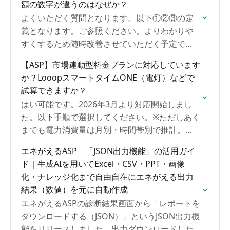
額の数字が違うのはなぜか？
よくいただく質問となります。以下①②③の定
義となります。ご参照ください。よりわかりや
すくするため随時改善させていただく予定で
す。
【ASP】市場連動型料金プランに対応しています
か？LooopスマートタイムONE（電灯）などで
試算できますか？
はい可能です。2026年3月より対応開始しまし
た。以下手順で選択してください。※ただしあく
までも電力消費量は月別・時間帯別で推計。
JEPXエリアプライスは月1回更新し各社のプラン
エネがえるASP 「JSON出力機能」の活用ガイ
単価にあわせてDB登録のため、【30分値で予測
ド｜生成AIを用いてExcel・CSV・PPT・画像
しているわけではない過去実績値に基づく概
化・ナレッジ化まで自由自在にエネがえる出力
算】となります。また各社の上限設定も加味し
結果（数値）を元に自動作成
ていません。お客様提案時はご注意ください。
エネがえるASPの診断結果画面から「レポートを
ダウンロードする（JSON）」というJSON出力機
能をリリースしました。出力ダウンロードした