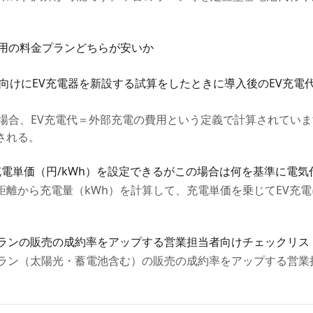
専用の料金プランどちらが安いか
者）向けにEV充電器を新設する試算をしたときに導入後のEV充電
場合、EV充電代＝外部充電の費用という定義で計算されていま
される。
合に充電単価（円/kWh）を設定できるがこの場合は何を基準に電
距離から充電量（kWh）を計算して、充電単価を乗じてEV充
プランの販売の成約率をアップする営業担当者向けチェックリス
金プラン（太陽光・蓄電池含む）の販売の成約率をアップする営