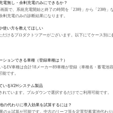
統充電無し・余剰充電のみにできるか？
設定画面で、系統充電開始と終了の時間を「23時」から「23時
光余剰充電のみの診断結果になります。
法や使い方を教えてほしい
ただけるプロダクトツアーがございます。以下にてケース別に
レーションできる車種（登録車種は？）
ているEV車種は合計18メーカー89車種が登録（車種名・蓄電
可能です。
ているV2Hシステム製品
録されています。プルダウンで選択するだけでご利用可能です。
電池の代わりに導入効果を試算するには？
済効果のｐ試算が可能です。中古のリーフ等を定置型蓄電池代わ