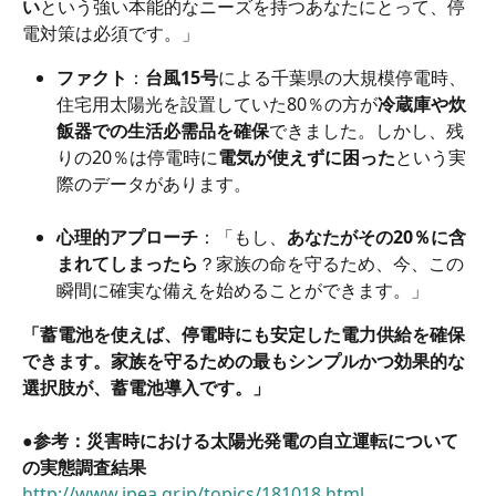
い
という強い本能的なニーズを持つあなたにとって、停
電対策は必須です。」
ファクト
：
台風15号
による千葉県の大規模停電時、
住宅用太陽光を設置していた80％の方が
冷蔵庫や炊
飯器での生活必需品を確保
できました。しかし、残
りの20％は停電時に
電気が使えずに困った
という実
際のデータがあります。
心理的アプローチ
：「もし、
あなたがその20％に含
まれてしまったら
？家族の命を守るため、今、この
瞬間に確実な備えを始めることができます。」
「蓄電池を使えば、停電時にも安定した電力供給を確保
できます。家族を守るための最もシンプルかつ効果的な
選択肢が、蓄電池導入です。」
●
参考：災害時における太陽光発電の自立運転について
の実態調査結果
http://www.jpea.gr.jp/topics/181018.html