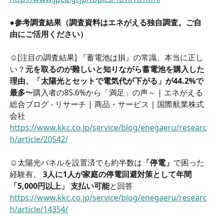
●
参考調査結果（調査資料はエネがえる独自調査。ご自
由にご活用ください）
☺️[注目の調査結果] 『蓄電池は損』の常識、本当に正し
い？
元を取るのが難しいと知りながら蓄電池を購入した
理由、「太陽光とセットで電気代が下がる」が44.2%で
最多
〜購入者の85.6%から「満足」の声～ | エネがえる
総合ブログ - リサーチ | 商品・サービス | 国際航業株式
会社 
https://www.kkc.co.jp/service/blog/enegaeru/researc
h/article/20542/
☺️太陽光パネルを設置済でも約半数は
「停電」
で困った
経験有。 
3人に1人が家庭の停電回避対策として年間
「5,000円以上」 支払い可能
と回答  
https://www.kkc.co.jp/service/blog/enegaeru/researc
h/article/14354/