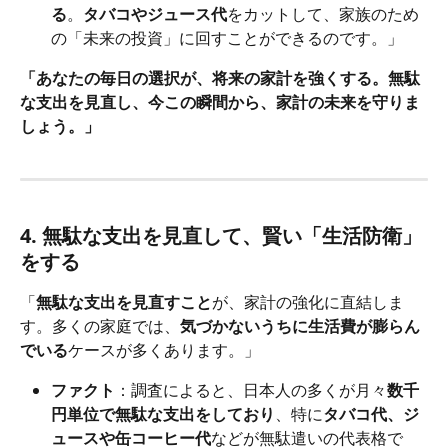
る
。
タバコやジュース代
をカットして、家族のため
の「未来の投資」に回すことができるのです。」
「あなたの毎日の選択が、将来の家計を強くする。無駄
な支出を見直し、今この瞬間から、家計の未来を守りま
しょう。」
4. 無駄な支出を見直して、賢い「生活防衛」
をする
「
無駄な支出を見直すこと
が、家計の強化に直結しま
す。多くの家庭では、
気づかないうちに生活費が膨らん
でいる
ケースが多くあります。」
ファクト
：調査によると、日本人の多くが月々
数千
円単位で無駄な支出をしており
、特に
タバコ代、ジ
ュースや缶コーヒー代
などが無駄遣いの代表格で