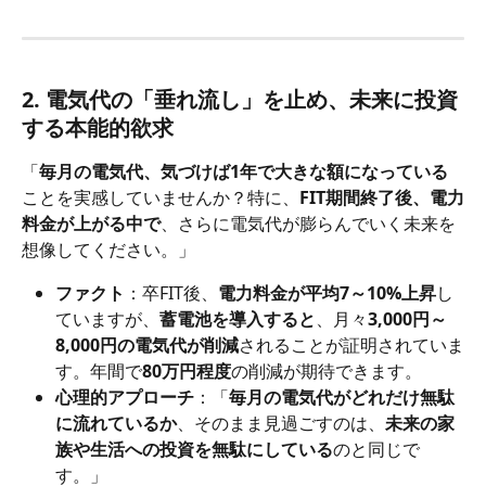
2. 電気代の「垂れ流し」を止め、未来に投資
する本能的欲求
「
毎月の電気代、気づけば1年で大きな額になっている
ことを実感していませんか？特に、
FIT期間終了後、電力
料金が上がる中で
、さらに電気代が膨らんでいく未来を
想像してください。」
ファクト
：卒FIT後、
電力料金が平均7～10%上昇
し
ていますが、
蓄電池を導入すると
、月々
3,000円～
8,000円の電気代が削減
されることが証明されていま
す。年間で
80万円程度
の削減が期待できます。
心理的アプローチ
：「
毎月の電気代がどれだけ無駄
に流れているか
、そのまま見過ごすのは、
未来の家
族や生活への投資を無駄にしている
のと同じで
す。」