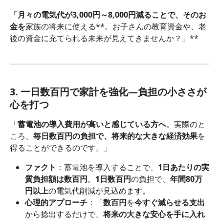
「月々の電気代が3,000円～8,000円減ることで、そのお
金を
家族の将来に使える**。お子さんの教育資金や、老
後の資金に充てられる未来が見えてきませんか？」**
3. 一日数百円で家計を強化―負担の小ささが
心を打つ
「
蓄電池の導入費用が高いと感じている方へ
。実際のと
ころ、
毎日数百円の負担で、将来的な大きな経済効果
を
得ることができるのです。」
ファクト
：蓄電池を導入することで、
1日あたりの実
質負担額は数百円
。
1日数百円
の負担で、
年間80万
円以上
の電気代削減が見込めます。
心理的アプローチ
：「
数百円
を
今すぐ減らせる支出
から捻出するだけで、
将来の大きな安心を手に入れ