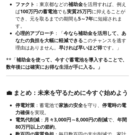
ファクト
：東京都などの
補助金
を活用すれば、例え
ば
100万円の蓄電池
でも
実質25万円
に抑えることが
でき、元を取るまでの期間も
5～7年
に短縮されま
す。
心理的アプローチ
：「
今なら補助金を活用して、あ
なたの負担を大幅に軽減できる
このチャンスを逃す
理由はありません。
早ければ早いほど得
です。」
**「
補助金を使って、今すぐ蓄電池を導入することで、
数年後には確実にお得な生活が手に入る。」
💼 
まとめ：未来を守るために今すぐ始めよう
停電対策
：蓄電池で
家族の安全
を守り、
停電時の電
力確保
を実現。
電気代削減
：
月々3,000円～8,000円の削減
で、
年間
80万円以上の節約
。
数百円の実質負担
：毎日数百円の支出削減で、家計