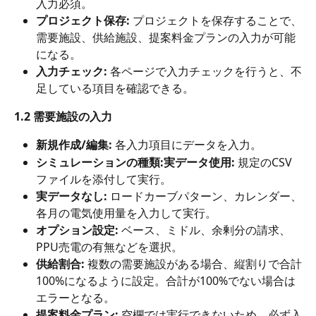
入力必須。
プロジェクト保存:
 プロジェクトを保存することで、
需要施設、供給施設、提案料金プランの入力が可能
になる。
入力チェック:
 各ページで入力チェックを行うと、不
足している項目を確認できる。
1.2 需要施設の入力
新規作成/編集:
 各入力項目にデータを入力。
シミュレーションの種類:実データ使用:
 規定のCSV
ファイルを添付して実行。
実データなし:
 ロードカーブパターン、カレンダー、
各月の電気使用量を入力して実行。
オプション設定:
 ベース、ミドル、余剰分の請求、
PPU売電の有無などを選択。
供給割合:
 複数の需要施設がある場合、縦割りで合計
100%になるように設定。合計が100%でない場合は
エラーとなる。
提案料金プラン:
 空欄では実行できないため、必ず入