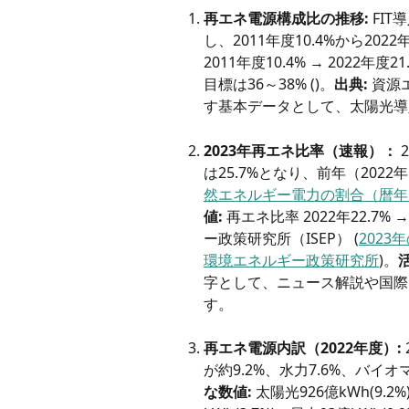
再エネ電源構成比の推移:
 F
し、2011年度10.4%から2022
2011年度10.4% → 2022年度
目標は36～38% ()。
出典:
 資源
す基本データとして、太陽光導
2023年再エネ比率（速報）：
は25.7%となり、前年（2022
然エネルギー電力の割合（暦年・速
値:
 再エネ比率 2022年22.7% 
ー政策研究所（ISEP） (
2023
環境エネルギー政策研究所
)。
字として、ニュース解説や国際
す。
再エネ電源内訳（2022年度）:
が約9.2%、水力7.6%、バイオマ
な数値:
 太陽光926億kWh(9.2