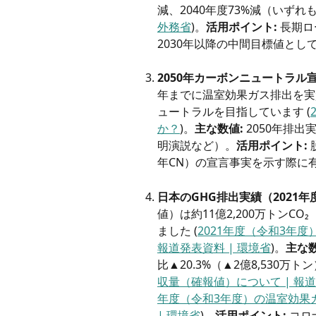
減、2040年度73%減（いずれも
外務省
)。
活用ポイント:
 長期
2030年以降の中間目標値とし
2050年カーボンニュートラル宣
年までに温室効果ガス排出を実
ュートラルを目指しています (
か？
)。
主な数値:
 2050年排
明演説など）。
活用ポイント:
年CN）の宣言事実を示す際に
日本のGHG排出実績（2021年
値）は約11億2,200万トンCO₂
ました (
2021年度（令和3年
報道発表資料 | 環境省
)。
主な数
比▲20.3%（▲2億8,530万トン）
収量（確報値）について | 報道
年度（令和3年度）の温室効果ガ
| 環境省
)。
活用ポイント:
 コ