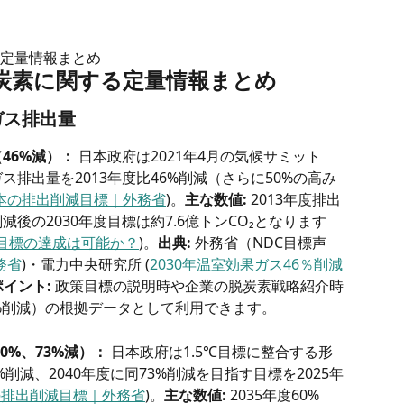
定量情報まとめ
炭素に関する定量情報まとめ
ガス排出量
46%減）：
 日本政府は2021年4月の気候サミット
ス排出量を2013年度比46%削減（さらに50%の高み
本の排出削減目標｜外務省
)。
主な数値:
 2013年度排出
%削減後の2030年度目標は約7.6億トンCO₂となります 
減目標の達成は可能か？
)。
出典:
 外務省（NDC目標声
務省
)・電力中央研究所 (
2030年温室効果ガス46％削減
イント:
 政策目標の説明時や企業の脱炭素戦略紹介時
6%削減）の根拠データとして利用できます。
60%、73%減）：
 日本政府は1.5℃目標に整合する形
0%削減、2040年度に同73%削減を目指す目標を2025年
の排出削減目標｜外務省
)。
主な数値:
 2035年度60%