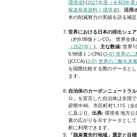
環境省
) (
2021年度（令和3年
報道発表資料 | 環境省
)。
活用
本の削減努力の実績を語る補足
世界における日本の排出シェア
（約9.98億トンCO₂、世界全体の
（2021年）
)。
主な数値:
 世界
9.98億トン(3%) (
3-01 世界の
(JCCCA) (
3-01 世界の二酸化炭
を国際比較する際のデータとし
ます。
自治体のカーボンニュートラル
ロ」を宣言した自治体は全国で1,
府県中46、市区町村1,115（
に及ぶ ()。
出典:
 環境省 地方公
素の広がりを示すデータとして
析に利用できます。
「脱炭素先行地域」選定と目標