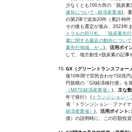
少なくとも100カ所の「脱炭素
速化について - 経済産業省
)。
主
の第2弾で追加20件（累計46件）
その後も選定が進み、2023年ま
トラルの切り札、「脱炭素先行地域
素に関する最近の動向について
素先行地域」が ...
)。
活用ポイン
して、地方創生×脱炭素の記事
GX（グリーントランスフォー
後10年間で官民合わせ150兆
円規模の「GX経済移行債」を発
（METI/経済産業省）
)。
主な数
年で発行） (
トランジション・フ
省「トランジション・ファイナン
経済産業省）
)。
活用ポイント:
債）の説明時に、この巨額投資