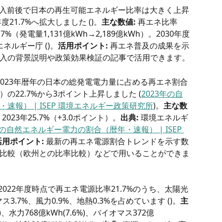
IT導入前後で日本の再生可能エネルギー比率は大きく上昇
年度21.7%へ拡大しました ()。
主な数値:
 再エネ比率 
21.7%（発電量1,131億kWh→2,189億kWh）。2030年度
エネルギー庁 ()。
活用ポイント:
 再エネ普及の成果を示
入の背景説明や政策効果検証の記事で活用できます。
 2023年暦年の日本の総発電電力量に占める再エネ割合
年）の22.7%から3ポイント上昇しました (
2023年の自
報） | ISEP 環境エネルギー政策研究所
)。
主な数
→ 2023年25.7%（+3.0ポイント）。
出典:
 環境エネルギ
年の自然エネルギー電力の割合（暦年・速報） | ISEP 
活用ポイント:
 最新の再エネ電源割合トレンドを示す数
比較（欧州との比率比較）などで用いることができま
 2022年度時点で再エネ電源比率21.7%のうち、太陽光
ス3.7%、風力0.9%、地熱0.3%を占めています ()。
主
%)、水力768億kWh(7.6%)、バイオマス372億