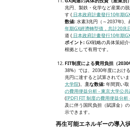
GX関連の具体的投資（産業別
兆円、製鉄・化学など産業の脱炭
す (
 日本政府計畫發行10年期GX
数値:
 水素3兆円（～2037年)、
年期GX經濟轉型債，共計20兆日圓 
道 (
 日本政府計畫發行10年期GX
ポイント:
 GX戦略の具体策紹
根拠として有用です。
FIT制度による費用負担（203
38%）では、2030年度にお
兆円に達すると試算されています
大学院
)。
主な数値:
 年間買い取り
の費用便益分析 - 東京大学公
(
[PDF] FIT 制度の費用便益分
及に伴う国民負担（賦課金）の
示できます。
再生可能エネルギーの導入