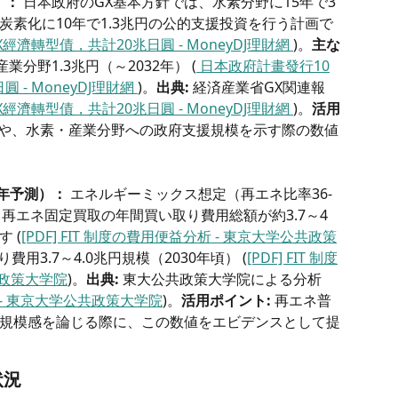
）：
 日本政府のGX基本方針では、水素分野に15年で3
素化に10年で1.3兆円の公的支援投資を行う計画で
經濟轉型債，共計20兆日圓 - MoneyDJ理財網 
)。
主な
産業分野1.3兆円（～2032年） (
 日本政府計畫發行10
- MoneyDJ理財網 
)。
出典:
 経済産業省GX関連報
經濟轉型債，共計20兆日圓 - MoneyDJ理財網 
)。
活用
介や、水素・産業分野への政府支援規模を示す際の数値
0年予測）：
 エネルギーミックス想定（再エネ比率36-
ける再エネ固定買取の年間買い取り費用総額が約3.7～4
 (
[PDF] FIT 制度の費用便益分析 - 東京大学公共政策
費用3.7～4.0兆円規模（2030年頃） (
[PDF] FIT 制度
共政策大学院
)。
出典:
 東大公共政策大学院による分析 
析 - 東京大学公共政策大学院
)。
活用ポイント:
 再エネ普
規模感を論じる際に、この数値をエビデンスとして提
状況