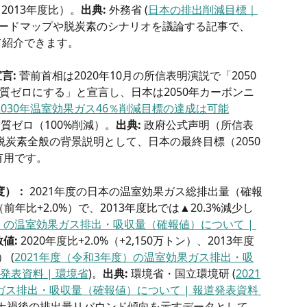
2013年度比）。
出典:
 外務省 (
日本の排出削減目標｜
ロードマップや脱炭素のシナリオを議論する記事で、
て紹介できます。
言:
 菅前首相は2020年10月の所信表明演説で「2050
質ゼロにする」と宣言し、日本は2050年カーボンニ
2030年温室効果ガス46％削減目標の達成は可能
出実質ゼロ（100%削減）。
出典:
 政府公式声明（所信表
 脱炭素全般の背景説明として、日本の最終目標（2050
有用です。
度）：
 2021年度の日本の温室効果ガス総排出量（確報
（前年比+2.0%）で、2013年度比では▲20.3%減少し
度）の温室効果ガス排出・吸収量（確報値）について | 
値:
 2020年度比+2.0%（+2,150万トン）、2013年度
 (
2021年度（令和3年度）の温室効果ガス排出・吸
発表資料 | 環境省
)。
出典:
 環境省・国立環境研 (
2021
ス排出・吸収量（確報値）について | 報道発表資料 
ロナ禍後の排出量リバウンド傾向を示すデータとして、