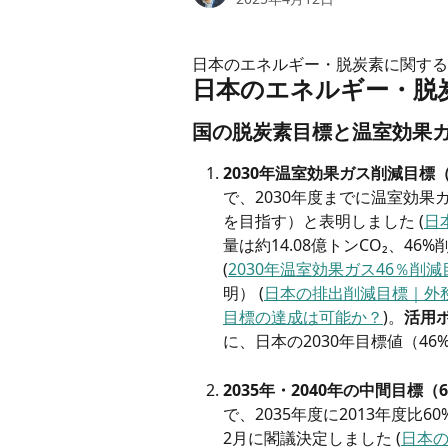
日本のエネルギー・脱炭素に関する
日本のエネルギー・脱
国の脱炭素目標と温室効果
2030年温室効果ガス削減目標（
で、2030年度までに温室効果ガ
を目指す）と表明しました (
日
量は約14.08億トンCO₂、46
(
2030年温室効果ガス46％削
明） (
日本の排出削減目標｜外
目標の達成は可能か？
)。
活用ポ
に、日本の2030年目標値（4
2035年・2040年の中間目標（
で、2035年度に2013年度比6
2月に閣議決定しました (
日本