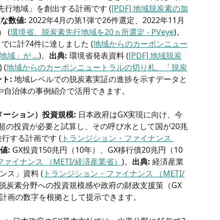
先行地域」を創出する計画です (
[PDF] 地域脱炭素の加
な数値:
 2022年4月の第1弾で26件選定、2022年11月
 (
環境省、脱炭素先行地域を20ヵ所選定 - PVeye
)。
でに計74件に達しました (
地域からのカーボンニュー
」が ...
)。
出典:
 環境省発表資料 (
[PDF] 地域脱炭
) (
地域からのカーボンニュートラルの切り札、「脱炭
ト:
 地域レベルでの脱炭素実証の進捗を示すデータと
や自治体の事例紹介で活用できます。
メーション）投資規模:
 日本政府はGX実現に向け、今
円超の投資が必要と試算し、その呼び水として国が20兆
行する計画です (
トランジション・ファイナンス 
値:
 GX投資150兆円（10年）、GX移行債20兆円（10
ァイナンス （METI/経済産業省）
)。
出典:
 経済産業
ス」資料 (
トランジション・ファイナンス （METI/
 脱炭素分野への投資規模感や政府の財政支援策（GX
計画の数字を根拠として提示できます。