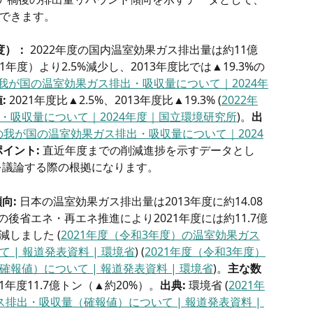
できます。
度）：
 2022年度の国内温室効果ガス排出量は約11億
21年度）より2.5%減少し、2013年度比では▲19.3%の
の我が国の温室効果ガス排出・吸収量について｜2024年
:
 2021年度比▲2.5%、2013年度比▲19.3% (
2022年
・吸収量について｜2024年度｜国立環境研究所
)。
出
度の我が国の温室効果ガス排出・吸収量について｜2024
イント:
 直近年度までの削減進捗を示すデータとし
プを議論する際の根拠になります。
向:
 日本の温室効果ガス排出量は2013年度に約14.08
の後省エネ・再エネ推進により2021年度には約11.7億
減しました (
2021年度（令和3年度）の温室効果ガス
| 報道発表資料 | 環境省
) (
2021年度（令和3年度）
報値）について | 報道発表資料 | 環境省
)。
主な数
2021年度11.7億トン（▲約20%）。
出典:
 環境省 (
2021年
排出・吸収量（確報値）について | 報道発表資料 | 