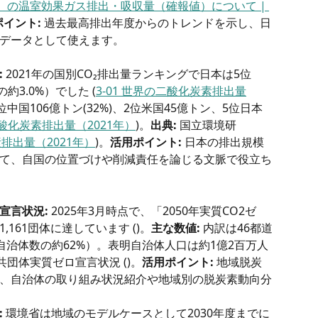
度）の温室効果ガス排出・吸収量（確報値）について | 
ポイント:
 過去最高排出年度からのトレンドを示し、日
データとして使えます。
:
 2021年の国別CO₂排出量ランキングで日本は5位
約3.0%）でした (
3-01 世界の二酸化炭素排出量
1位中国106億トン(32%)、2位米国45億トン、5位日本
二酸化炭素排出量（2021年）
)。
出典:
 国立環境研 
素排出量（2021年）
)。
活用ポイント:
 日本の排出規模
て、自国の位置づけや削減責任を論じる文脈で役立ち
宣言状況:
 2025年3月時点で、「2050年実質CO2ゼ
161団体に達しています ()。
主な数値:
 内訳は46都道
全自治体数の約62%）。表明自治体人口は約1億2百万人
共団体実質ゼロ宣言状況 ()。
活用ポイント:
 地域脱炭
、自治体の取り組み状況紹介や地域別の脱炭素動向分
:
 環境省は地域のモデルケースとして2030年度までに