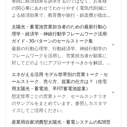
単純に経済効果を訴求するのではなく、お客様
の関心事にあわせてわかりやすく電気代削減に
よる経済効果で、教育費や旅行・娯楽費が捻出
できますよといった提案をするのがおすすめで
太陽光・蓄電池営業担当者のための最新行動心
す。常にお客様の身近な関心事や悩み事に紐づ
理学・経済学・神経行動学フレームワーク活用
けて提案してみてください。
ガイド - 30パターンのセールストーク集
最新の行動心理学、行動経済学、神経行動学の
フレームワークを活用し、営業担当者が顧客に
対してどのようにアプローチすべきかを解説。
営業や提案のヒントにしてください。
エネがえる活用 モデル世帯別の営業トーク・セ
ールストーク、売り方、提案の仕方は？（住宅
用太陽光・蓄電池、卒FIT蓄電池提案）
想定世帯ごとの営業トーク、セールスシナリオ
のサンプルをまとめています。参照しカスタマ
イズしてご活用ください。
産業用自家消費型太陽光・蓄電システムのB2B営