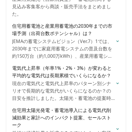
見込み客集客から商談・販売手法をまとめまし
た。
住宅用蓄電池と産業用蓄電池の2030年までの市
場予測（出荷台数ポテンシャル）は？
JEMAの蓄電システムビジョン（Ver.7）1では、
2030年までに家庭用蓄電システムの普及台数を
約150万台（約1,000万kWh）、産業用蓄電シス
テムの普及台数を約20万台（約2億kWh）と予
電気代上昇率（年率1%・2%・3%）が変わると
測。
平均的な電気代は長期累積でいくらになるか？
現在の電気代と電気代上昇率のパターン別シナ
リオで長期的な電気代がいくらになるのか？の
目安を推計しました。太陽光・蓄電池の提案時
の参照にしてください。
住宅用太陽光発電・蓄電池導入による電気代削
減効果と家計へのインパクト提案、セールスト
ーク