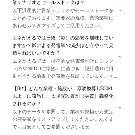
業シナリオとセールストークは？
以下汎用的に営業シナリオやセールストークを
まとめております。需要家の規模、業態業種に
あわせカスタマイズしてご活用ください。
エネがえるでは日陰（影）の影響を加味してい
ますか？影による発電量の減少はどうやって見
積もればいいですか？
エネがえるでは、標準的な発電量推計ロジック
（JISやNEDOに準拠）に基づき、設計通りに日
射が当たる前提で発電量を算出しています。そ
のため、近隣の建物や木、アンテナ、電柱など
【Biz】どんな業種・施設が「原油換算1,500kL
による影の影響は自動では加味されていませ
以上」に該当し、太陽光設置が（実質）義務化
ん。ただし、ロスを簡易試算して加味すること
されるのか？
は月別発電量の補正が可能
以下のデータを参照して、業種や規模から想定
の需要家をリストアップしてください。あくま
でも目安としてご参照くださいませ。