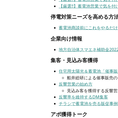
【厳選!!】蓄電池営業で気を
停電対策ニーズを高める方
蓄電池商談前にこれをやるだけ
企業向け情報
地方自治体スマエネ補助金202
集客・見込み客獲得
住宅用太陽光＆蓄電池「催事販
船井総研による催事販売の
反響営業の始め方
見込み客を獲得する反響営
反響率を維持するDM集客
チラシで蓄電池を売る販促事例
アポ獲得トーク