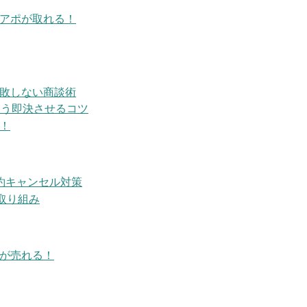
アポが取れる！
敗しない商談術
使う即決させるコツ
！
約キャンセル対策
取り組み
が売れる！