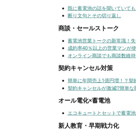
既に蓄電池の話を聞いていても
断り文句とその切り返し
商談・セールストーク
蓄電池営業トークの新常識！失
成約率40％以上の営業マンが
オンライン商談でも商談数維持
契約キャンセル対策
簡単に年間売上1億円増！？契
契約キャンセルが激減!?簡単な
オール電化×蓄電池
エコキュートとセットで蓄電池
新人教育・早期戦力化