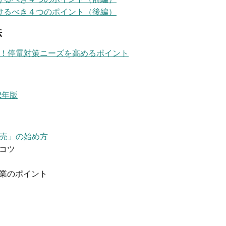
付けるべき４つのポイント（後編）
法
！停電対策ニーズを高めるポイント
2年版
売」の始め方
コツ
業のポイント