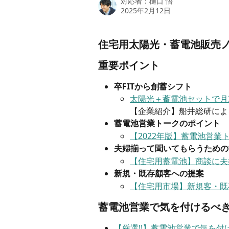
対応者：
樋口 悟
2025年2月12日
住宅用太陽光・蓄電池販売ノ
重要ポイント
卒FITから創蓄シフト
太陽光＋蓄電池セットで月3
【企業紹介】船井総研によ
蓄電池営業トークのポイント
【2022年版】蓄電池営業
夫婦揃って聞いてもらうための
【住宅用蓄電池】商談に夫
新規・既存顧客への提案
【住宅用市場】新規客・既
蓄電池営業で気を付けるべ
【厳選!!】蓄電池営業で気を