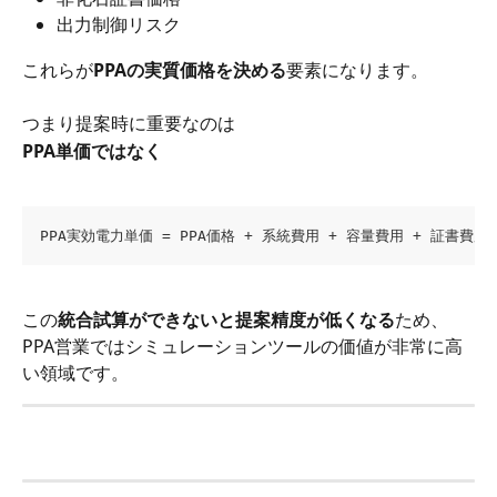
出力制御リスク
これらが
PPAの実質価格を決める
要素になります。
つまり提案時に重要なのは
PPA単価ではなく
PPA実効電力単価 = PPA価格 + 系統費用 + 容量費用 + 証書費
この
統合試算ができないと提案精度が低くなる
ため、
PPA営業ではシミュレーションツールの価値が非常に高
い領域です。