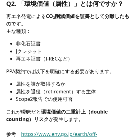
Q2. 「環境価値（属性）」とは何ですか？
再エネ発電による
CO₂削減価値を証書として分離したも
の
です。
主な種類：
非化石証書
Jクレジット
再エネ証書（I-RECなど）
PPA契約では以下を明確にする必要があります。
属性を誰が取得するか
属性を退役（retirement）する主体
Scope2報告での使用可否
これが曖昧だと
環境価値の二重計上（double 
counting）リスク
が発生します。
参考　
https://www.env.go.jp/earth/off-