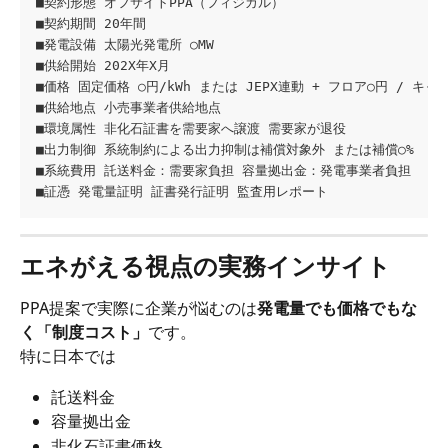
■契約形態 オフサイトPPA（フィジカル）  
■契約期間 20年間  
■発電設備 太陽光発電所 ○MW  
■供給開始 202X年X月  
■価格 固定価格 ○円/kWh または JEPX連動 + フロア○円 / キャ
■供給地点 小売事業者供給地点  
■環境属性 非化石証書を需要家へ譲渡 需要家が退役  
■出力制御 系統制約による出力抑制は補償対象外 または補償○%  
■系統費用 託送料金：需要家負担 容量拠出金：発電事業者負担  
■証憑 発電量証明 証書発行証明 監査用レポート
エネがえる視点の実務インサイト
PPA提案で実際に企業が悩むのは
発電量でも価格でもな
く「制度コスト」
です。
特に日本では
託送料金
容量拠出金
非化石証書価格