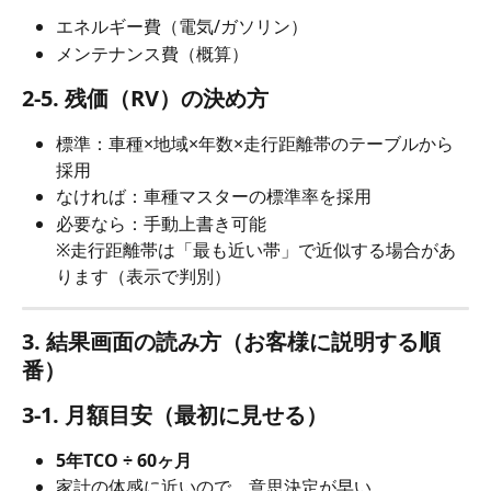
エネルギー費（電気/ガソリン）
メンテナンス費（概算）
2-5. 残価（RV）の決め方
標準：車種×地域×年数×走行距離帯のテーブルから
採用
なければ：車種マスターの標準率を採用
必要なら：手動上書き可能
※走行距離帯は「最も近い帯」で近似する場合があ
ります（表示で判別）
3. 結果画面の読み方（お客様に説明する順
番）
3-1. 月額目安（最初に見せる）
5年TCO ÷ 60ヶ月
家計の体感に近いので、意思決定が早い