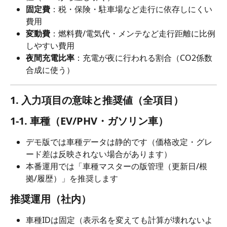
固定費
：税・保険・駐車場など走行に依存しにくい
費用
変動費
：燃料費/電気代・メンテなど走行距離に比例
しやすい費用
夜間充電比率
：充電が夜に行われる割合（CO2係数
合成に使う）
1. 入力項目の意味と推奨値（全項目）
1-1. 車種（EV/PHV・ガソリン車）
デモ版では車種データは静的です（価格改定・グレ
ード差は反映されない場合があります）
本番運用では「車種マスターの版管理（更新日/根
拠/履歴）」を推奨します
推奨運用（社内）
車種IDは固定（表示名を変えても計算が壊れないよ