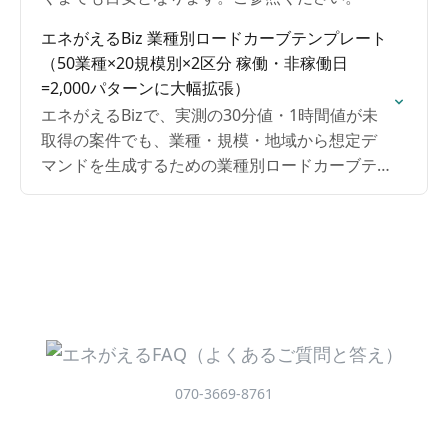
エネがえるBiz 業種別ロードカーブテンプレート
（50業種×20規模別×2区分 稼働・非稼働日
=2,000パターンに大幅拡張）
エネがえるBizで、実測の30分値・1時間値が未
取得の案件でも、業種・規模・地域から想定デ
マンドを生成するための業種別ロードカーブテ
ンプレート群を50業種×20規模別×稼働・非稼働
日2区分=2,000パターンに大幅拡張しました。特
にデマンドデータが入手しづらい初期提案、概
算回収年数試算、ロードカーブ未取得案件の簡
易シミュレーションなどでご活用ください。
070-3669-8761