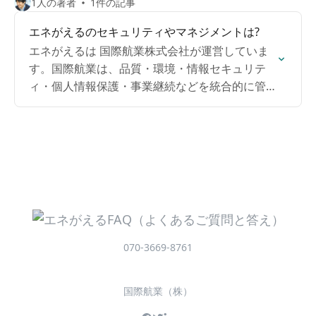
1人の著者
1件の記事
エネがえるのセキュリティやマネジメントは?
エネがえるは 国際航業株式会社が運営していま
す。国際航業は、品質・環境・情報セキュリテ
ィ・個人情報保護・事業継続などを統合的に管
理する KKC-IMS（統合マネジメントシステム）
に基づき、継続的な改善を行っています。（エ
ネがえる導入企業・組織には官公庁・地方自治
体・上場大手企業を含む700社以上・年間15万件
以上の診断実績がございます。上場企業セキュ
リティチェックについて過去全件通過しており
ます。安心してご利用ください。）
070-3669-8761
国際航業（株）