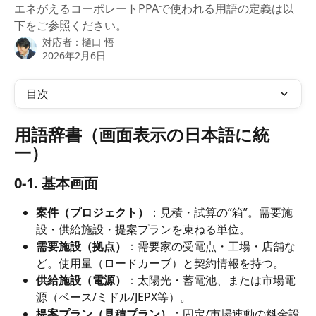
エネがえるコーポレートPPAで使われる用語の定義は以
下をご参照ください。
対応者：
樋口 悟
2026年2月6日
目次
用語辞書（画面表示の日本語に統
一）
0-1. 基本画面
案件（プロジェクト）
：見積・試算の“箱”。需要施
設・供給施設・提案プランを束ねる単位。
需要施設（拠点）
：需要家の受電点・工場・店舗な
ど。使用量（ロードカーブ）と契約情報を持つ。
供給施設（電源）
：太陽光・蓄電池、または市場電
源（ベース/ミドル/JEPX等）。
提案プラン（見積プラン）
：固定/市場連動の料金設