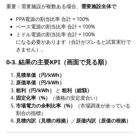
重要：需要施設が複数ある場合、
需要施設全体で
PPA電源の割当比率 合計 = 100%
ベース電源の割当比率 合計 = 100%
ミドル電源の割当比率 合計 = 100%
になる必要があります（合計がズレると試算実行で
きません）。
0-3. 結果の主要KPI（画面で見る順）
見積単価（円/kWh）
原価単価（円/kWh）
粗利（円/kWh）
 と 
粗利（総額）
固定化率（%）
（価格の安定度合い）
市場電力の余剰比率（%）
（市場調達が余っている
割合の指標）
見積内訳（見積の根拠）
／
原価内訳（原価の根拠）