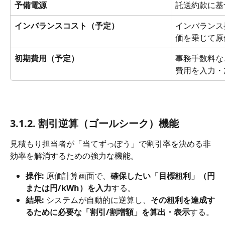
予備電源
託送約款に基
インバランスコスト（予定）
インバランス
価を乗じて原
初期費用（予定）
事務手数料な
費用を入力・
3.1.2. 割引逆算（ゴールシーク）機能
見積もり担当者が「当てずっぽう」で割引率を決める非
効率を解消するための強力な機能。
操作:
 原価計算画面で、
確保したい「目標粗利」（円
または円/kWh）を入力
する。
結果:
 システムが自動的に逆算し、
その粗利を達成す
るために必要な「割引/割増額」を算出・表示
する。