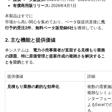
有償商用版リリース:
 2026年4月1日
本製品はすでに
市場から高い関心を集めており、ベータ版提供直後に
先
行予約受注2件、無料ベータ版登録6社
を獲得している。
2. 主な機能と提供価値
本システムは、
電力小売事業者が直面する見積もり業務
の課題、特に原価管理と提案作成の複雑さを解決するこ
とを目的
とする。
提供価値
詳細
見積もり業務の劇的な効率化
複数の需要施
複雑なシミュ
ンターフェー
よるExcel
る。