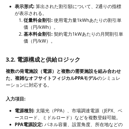
表示形式:
 算出された割引額について、2通りの指標
が表示される。
従量料金割引:
 使用電力量1kWhあたりの割引単
価（円/kWh）。
基本料金割引:
 契約電力1kWあたりの月間割引単
価（円/kW）。
3.2. 電源構成と供給ロジック
複数の発電施設（電源）と複数の需要施設を組み合わせ
た、複雑なオフサイトフィジカルPPAモデル
のシミュレ
ーションに対応する。
入力項目:
電源種別:
 太陽光（PPA）、市場調達電源（JEPX、ベ
ースロード、ミドルロード）などを複数登録可能。
PPA電源設定:
 パネル容量、設置角度、所在地などの