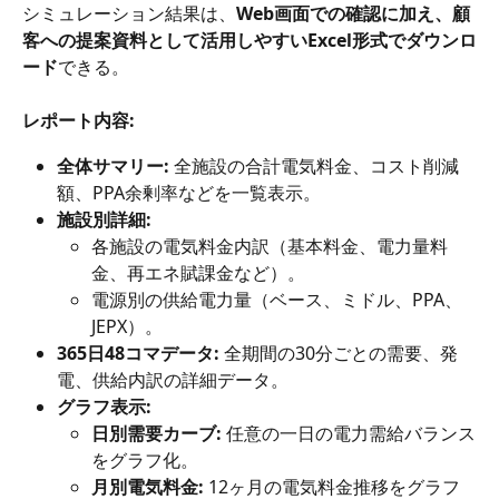
シミュレーション結果は、
Web画面での確認に加え、顧
客への提案資料として活用しやすいExcel形式でダウンロ
ード
できる。
レポート内容:
全体サマリー:
 全施設の合計電気料金、コスト削減
額、PPA余剰率などを一覧表示。
施設別詳細:
各施設の電気料金内訳（基本料金、電力量料
金、再エネ賦課金など）。
電源別の供給電力量（ベース、ミドル、PPA、
JEPX）。
365日48コマデータ:
 全期間の30分ごとの需要、発
電、供給内訳の詳細データ。
グラフ表示:
日別需要カーブ:
 任意の一日の電力需給バランス
をグラフ化。
月別電気料金:
 12ヶ月の電気料金推移をグラフ