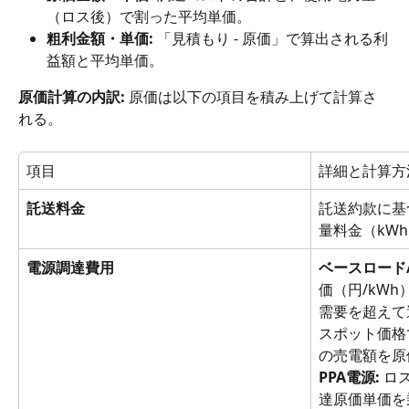
（ロス後）で割った平均単価。
粗利金額・単価:
 「見積もり - 原価」で算出される利
益額と平均単価。
原価計算の内訳:
 原価は以下の項目を積み上げて計算さ
れる。
項目
詳細と計算方
託送料金
託送約款に基
量料金（kW
電源調達費用
ベースロード
価（円/kW
需要を超えて
スポット価格
の売電額を原
PPA電源:
 ロ
達原価単価を