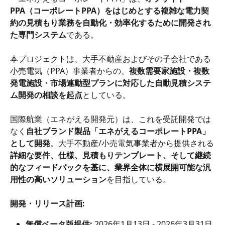
PPA（コーポレートPPA）をはじめとする複雑な電力契
約の見積もり業務を自動化・効率化するために開発され
た専門システム
である。
本プロジェクトは、大手不動産およびその子会社である
小売電気（PPA）事業者からの、
複数需要家施設・複数
発電施設・市場連動型プランに対応した自動見積システ
ム開発の相談を起点
としている。
国際航業（エネがえる開発元）は、これを受託開発では
なく
自社ブランド製品「エネがえるコーポレートPPA」
として開発
。大手不動産/小売電気事業者から提供される
詳細な要件、仕様、見積もりテンプレート、そして継続
的なフィードバックを基に、業界全体に横展開可能な汎
用性の高いソリューション
を目指している。
開発・リリース計画:
無償ベータ版提供:
 2026年1月13日 - 2026年3月31日