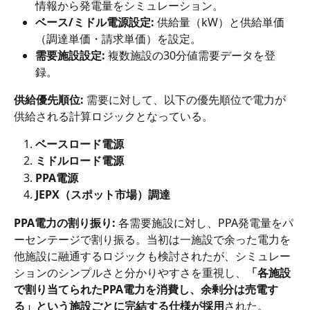
情報から発電量をシミュレーション。
ベース/ミドル電源設定:
 供給量（kW）と供給単価
（調達単価・請求単価）を設定。
需要施設設定:
 複数施設の30分値需要データを登
録。
供給優先順位:
 需要に対して、以下の優先順位で電力が
供給される計算ロジックとなっている。
ベースロード電源
ミドルロード電源
PPA電源
JEPX（スポット市場）調達
PPA電力の割り振り:
 各需要施設に対し、PPA発電量をパ
ーセンテージで割り振る。当初は一施設で余った電力を
他施設に融通するロジックも検討されたが、シミュレー
ションのシンプルさと分かりやすさを重視し、
「各施設
で割り当てられたPPA電力を消費し、余剰分は売電す
る」という施設ごとに完結する仕様が採用
された。