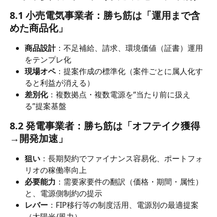
8.1 小売電気事業者：勝ち筋は「運用まで含
めた商品化」
商品設計
：不足補給、請求、環境価値（証書）運用
をテンプレ化
現場オペ
：提案作成の標準化（案件ごとに属人化す
ると利益が消える）
差別化
：複数拠点・複数電源を“当たり前に扱え
る”提案基盤
8.2 発電事業者：勝ち筋は「オフテイク獲得
→開発加速」
狙い
：長期契約でファイナンス容易化、ポートフォ
リオの稼働率向上
必要能力
：需要家要件の翻訳（価格・期間・属性）
と、電源側制約の提示
レバー
：FIP移行等の制度活用、電源別の最適提案
（太陽光/風力）