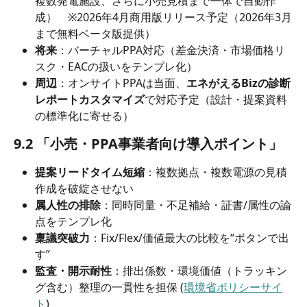
複数発電施設、さらに小売見積まで一体で自動作
成）　※2026年4月商用版リリース予定（2026年3月
まで無料ベータ版提供）
将来
：バーチャルPPA対応（差金決済・市場価格リ
スク・EACの扱いをテンプレ化）
周辺
：オンサイトPPAは当面、
エネがえるBizの診断
レポートカスタマイズ
で対応予定（設計・提案資料
の標準化に寄せる）
9.2 「小売・PPA事業者向け導入ポイント」
提案リードタイム短縮
：複数拠点・複数電源の見積
作成を破綻させない
属人性の排除
：同時同量・不足補給・証書/属性の論
点をテンプレ化
稟議突破力
：Fix/Flex/価値最大の比較を“ボタンで出
す”
監査・開示耐性
：排出係数・環境価値（トラッキン
グ含む）整理の一貫性を担保 (
環境省ポリシーサイ
ト
)