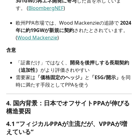
301GWの再エネ開発に寄与
した旨を示していま
す。 (
BloombergNEF
)
欧州PPA市場では、Wood Mackenzieの追跡で 
2024
年に約19GWが新規に契約
されたとされています。 
(
Wood Mackenzie
)
含意
「証書だけ」ではなく、
開発を後押しする長期契約
（追加性）
がより評価されやすい
需要家は
「価格固定のヘッジ」
と
「ESG/開示」
を同
時に満たす手段としてPPAを使う
4. 国内背景：日本でオフサイトPPAが伸びる
構造要因
4.1 “フィジカルPPAが主流だが、VPPAが増
えている”