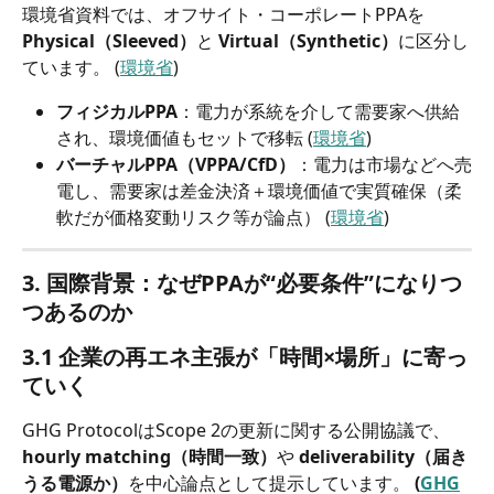
環境省資料では、オフサイト・コーポレートPPAを 
Physical（Sleeved）
と 
Virtual（Synthetic）
に区分し
ています。 (
環境省
)
フィジカルPPA
：電力が系統を介して需要家へ供給
され、環境価値もセットで移転 (
環境省
)
バーチャルPPA（VPPA/CfD）
：電力は市場などへ売
電し、需要家は差金決済＋環境価値で実質確保（柔
軟だが価格変動リスク等が論点） (
環境省
)
3. 国際背景：なぜPPAが“必要条件”になりつ
つあるのか
3.1 企業の再エネ主張が「時間×場所」に寄っ
ていく
GHG ProtocolはScope 2の更新に関する公開協議で、
hourly matching（時間一致）
や 
deliverability（届き
うる電源か）
を中心論点として提示しています。
 (
GHG