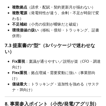
複数拠点
（請求・配賦・契約更新月が揃わない）
複数電源
（発電特性が違う、余剰・不足が時刻で変
わる）
不足補給
（小売の役割が曖昧だと破綻）
環境価値の扱い
（移転・償却・トラッキング、証書
併用）
7.3 提案書の“型”（3パッケージで迷わせな
い）
Fix重視
：稟議が通りやすい／説明が楽（CFO・調達
向け）
Flex重視
：拠点増減・需要変動に強い（事業部向
け）
価値最大
：トラッキング・追加性を強める（サステ
ナ・IR向け）
8. 事業参入ポイント（小売/発電/アグリ別）