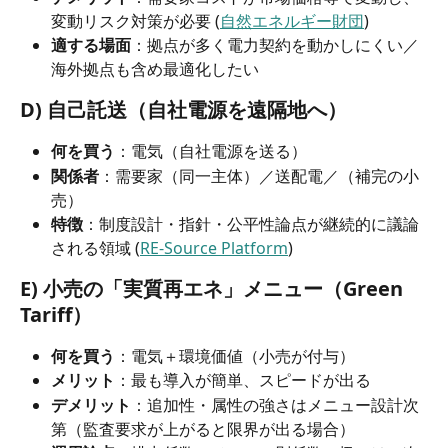
変動リスク対策が必要 (
自然エネルギー財団
)
適する場面
：拠点が多く電力契約を動かしにくい／
海外拠点も含め最適化したい
D) 自己託送（自社電源を遠隔地へ）
何を買う
：電気（自社電源を送る）
関係者
：需要家（同一主体）／送配電／（補完の小
売）
特徴
：制度設計・指針・公平性論点が継続的に議論
される領域 (
RE-Source Platform
)
E) 小売の「実質再エネ」メニュー（Green 
Tariff）
何を買う
：電気＋環境価値（小売が付与）
メリット
：最も導入が簡単、スピードが出る
デメリット
：追加性・属性の強さはメニュー設計次
第（監査要求が上がると限界が出る場合）