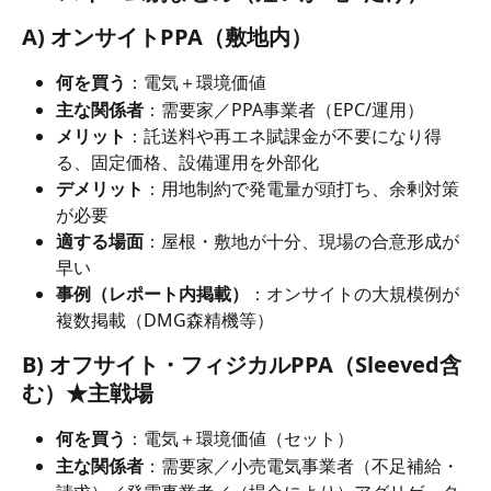
A) オンサイトPPA（敷地内）
何を買う
：電気＋環境価値
主な関係者
：需要家／PPA事業者（EPC/運用）
メリット
：託送料や再エネ賦課金が不要になり得
る、固定価格、設備運用を外部化
デメリット
：用地制約で発電量が頭打ち、余剰対策
が必要
適する場面
：屋根・敷地が十分、現場の合意形成が
早い
事例（レポート内掲載）
：オンサイトの大規模例が
複数掲載（DMG森精機等）
B) オフサイト・フィジカルPPA（Sleeved含
む）★主戦場
何を買う
：電気＋環境価値（セット）
主な関係者
：需要家／小売電気事業者（不足補給・