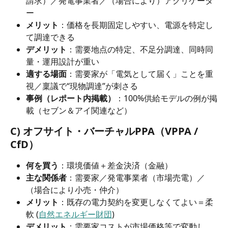
請求）／発電事業者／（場合により）アグリゲータ
ー
メリット
：価格を長期固定しやすい、電源を特定し
て調達できる
デメリット
：需要地点の特定、不足分調達、同時同
量・運用設計が重い
適する場面
：需要家が「電気として届く」ことを重
視／稟議で“現物調達”が刺さる
事例（レポート内掲載）
：100%供給モデルの例が掲
載（セブン＆アイ関連など）
C) オフサイト・バーチャルPPA（VPPA / 
CfD）
何を買う
：環境価値＋差金決済（金融）
主な関係者
：需要家／発電事業者（市場売電）／
（場合により小売・仲介）
メリット
：既存の電力契約を変更しなくてよい＝柔
軟 (
自然エネルギー財団
)
デメリット
：需要家コストが市場価格等で変動し、