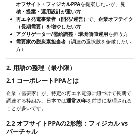
オフサイト・フィジカルPPA
を提案したいが、
見
積・提案・運用設計が重い
方
再エネ発電事業者（開発/運営）
で、
企業オフテイク
（長期需要）を増やしたい
方
アグリゲーター/需給調整・環境価値運用
を担う方
需要家の脱炭素担当者
（調達の選択肢を俯瞰したい
方）
2. 用語の整理（最小限）
2.1 コーポレートPPAとは
企業（需要家）が、特定の再エネ電源に紐づけて長期で
調達する枠組み。日本では
通常20年
を前提に整理される
ことが多いです。
2.2 オフサイトPPAの2形態：フィジカル vs 
バーチャル