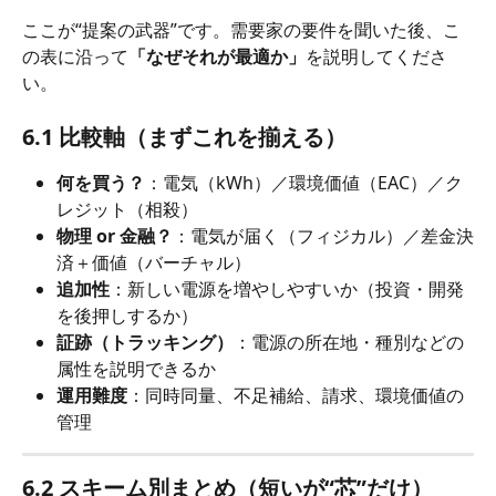
ここが“提案の武器”です。需要家の要件を聞いた後、こ
の表に沿って
「なぜそれが最適か」
を説明してくださ
い。
6.1 比較軸（まずこれを揃える）
何を買う？
：電気（kWh）／環境価値（EAC）／ク
レジット（相殺）
物理 or 金融？
：電気が届く（フィジカル）／差金決
済＋価値（バーチャル）
追加性
：新しい電源を増やしやすいか（投資・開発
を後押しするか）
証跡（トラッキング）
：電源の所在地・種別などの
属性を説明できるか
運用難度
：同時同量、不足補給、請求、環境価値の
管理
6.2 スキーム別まとめ（短いが“芯”だけ）