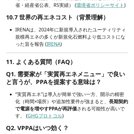
省・経産省公表、R5実績） (
環境省ポリシーサイト
)
10.7 世界の再エネコスト（背景理解）
IRENAは、2024年に新規導入されたユーティリティ
規模再エネの多くが新規化石燃料より低コストにな
った旨を報告 (
IRENA
)
11. よくある質問（FAQ）
Q1. 需要家が「実質再エネメニュー」で良い
と言うが、PPAを提案する意味は？
“実質再エネ”は導入が簡単で強い一方、開示の精密
化（時間×場所）や追加性要件が強まると、
長期契約
で電源を増やすPPAが再評価
される可能性が高いで
す。 (
GHGプロトコル
)
Q2. VPPAはいつ効く？