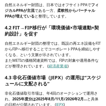
自然エネルギー財団は、日本ではオフサイトPPAで
フィ
ジカルPPAが主流
である一方、
柔軟性からバーチャル
PPAが増えている
と整理しています。
4.2 FIT→FIP移行が「環境価値×市場連動×契
約設計」を促す
自然エネルギー財団の整理では、既設の再エネ設備をFIT
からFIPへ移行することでコーポレートPPAを締結しやす
くなる、という文脈が示されています。
またMETIの価格関連資料では、FIPの対象や適用条件な
どが整理されています。 (
経済産業省
)
4.3 非化石価値市場（JEPX）の運用は“スケジ
ュールに支配される”
非化石価値取引市場は、年4回のオークションで運用さ
れ、
2025年度分は2025年8月/11月/2026年2月…
と具体
の日程が公開されています。 (
JEPX
)