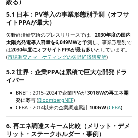
絞る）
5.1 日本：PV導入の事業形態別予測（オフサ
イトPPAが最大）
矢野経済研究所のプレスリリースでは、
2030年度の国内
太陽光発電導入容量を6,049MWと予測
し、事業形態別で
は
2030年度にオフサイトPPAが最も多い
としています。 
(
市場調査とマーケティングの矢野経済研究所
)
5.2 世界：企業PPAは累積で巨大な開発ドラ
イバー
BNEF：2015–2024で企業PPAが 
301GWの再エネ開
発に寄与
 (
BloombergNEF
)
CEBA：2014以来の企業調達累計 
100GW
 (
CEBA
)
6. 再エネ調達スキーム比較（メリット・デメ
リット・ステークホルダー・事例）