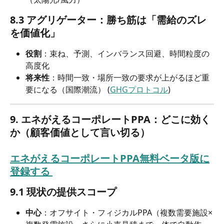
8.3 アグリゲーター：勝ち筋は「需給のズレ
を価値化」
役割
：束ね、予測、インバランス回避、時間粒度の
高度化
将来性
：時間一致・場所一致の要求が上がるほど重
要になる（国際潮流） (
GHGプロトコル
)
9. エネがえるコーポレートPPA：どこに効く
か（顧客価値として言い切る）
エネがえるコーポレートPPA無料ベータ版に
登録する 
9.1 現状の提供スコープ
中心
：オフサイト・フィジカルPPA（複数需要施設×