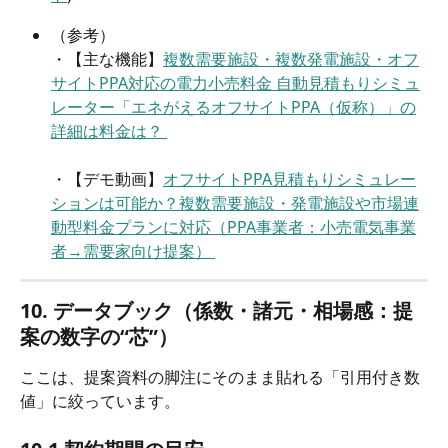
（参考）
・【主な機能】
複数需要施設・複数発電施設・オフ
サイトPPA対応の電力小売料金 自動見積もりシミュ
レーター「エネがえるオフサイトPPA（仮称）」の
詳細は料金は？ 
・【デモ動画】
オフサイトPPA見積もりシミュレー
ションは可能か？複数需要施設・発電施設や市場連
動型料金プランに対応（PPA事業者：小売電気事業
者→需要家向け提案） 
10. データブック（係数・諸元・相場感：提
案の数字の“芯”）
ここは、提案資料の脚注にそのまま貼れる「引用付き数
値」に絞っています。