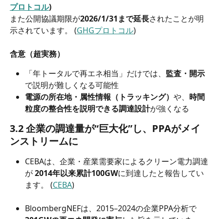
プロトコル
)
また公開協議期限が
2026/1/31まで延長
されたことが明
示されています。 (
GHGプロトコル
)
含意（超実務）
「年トータルで再エネ相当」だけでは、
監査・開示
で説明が難しくなる可能性
電源の所在地・属性情報（トラッキング）
や、
時間
粒度の整合性を説明できる調達設計
が強くなる
3.2 企業の調達量が“巨大化”し、PPAがメイ
ンストリームに
CEBAは、企業・産業需要家によるクリーン電力調達
が 
2014年以来累計100GW
に到達したと報告してい
ます。 (
CEBA
)
BloombergNEFは、2015–2024の企業PPA分析で 