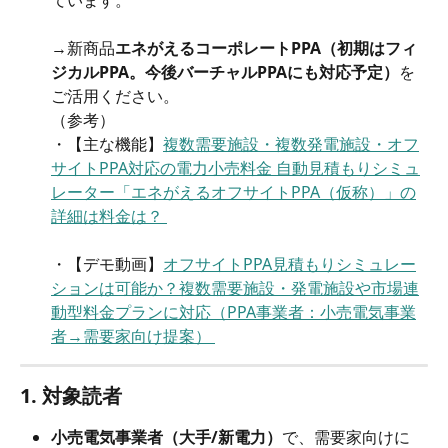
ています。
→新商品
エネがえるコーポレートPPA（初期はフィ
ジカルPPA。今後バーチャルPPAにも対応予定）
を
ご活用ください。
（参考）
・【主な機能】
複数需要施設・複数発電施設・オフ
サイトPPA対応の電力小売料金 自動見積もりシミュ
レーター「エネがえるオフサイトPPA（仮称）」の
詳細は料金は？ 
・【デモ動画】
オフサイトPPA見積もりシミュレー
ションは可能か？複数需要施設・発電施設や市場連
動型料金プランに対応（PPA事業者：小売電気事業
者→需要家向け提案） 
1. 対象読者
小売電気事業者（大手/新電力）
で、需要家向けに 