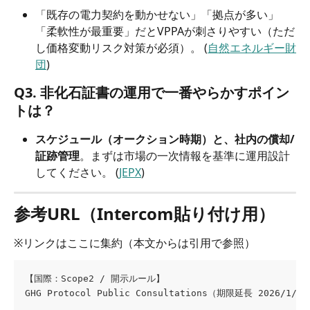
「既存の電力契約を動かせない」「拠点が多い」
「柔軟性が最重要」だとVPPAが刺さりやすい（ただ
し価格変動リスク対策が必須）。 (
自然エネルギー財
団
)
Q3. 非化石証書の運用で一番やらかすポイン
トは？
スケジュール（オークション時期）と、社内の償却/
証跡管理
。まずは市場の一次情報を基準に運用設計
してください。 (
JEPX
)
参考URL（Intercom貼り付け用）
※リンクはここに集約（本文からは引用で参照）
【国際：Scope2 / 開示ルール】 
GHG Protocol Public Consultations（期限延長 2026/1/31）