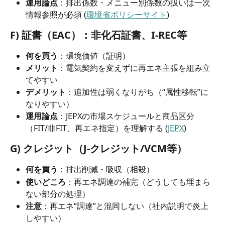
運用論点
：排出係数・メニュー別係数の扱いは一次
情報参照が必須 (
環境省ポリシーサイト
)
F) 証書（EAC）：非化石証書、I-REC等
何を買う
：環境価値（証明）
メリット
：電気契約を変えずに再エネ主張を組み立
てやすい
デメリット
：追加性は弱くなりがち（“属性移転”に
なりやすい）
運用論点
：JEPXの市場スケジュールと商品区分
（FIT/非FIT、再エネ指定）を理解する (
JEPX
)
G) クレジット（J-クレジット/VCM等）
何を買う
：排出削減・吸収（相殺）
使いどころ
：再エネ調達の補完（どうしても埋まら
ない部分の処理）
注意
：再エネ“調達”と混同しない（社内説明で炎上
しやすい）