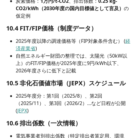
炭素価格：
1万円/t-CO2
、排出係数：
0.25 kg-
CO2/kWh（2030年度の国内目標値として言及）
の
仮定例
10.4 FIT/FIP価格（制度データ）
2025年度以降の調達価格等（FIP対象条件含む） (
経
済産業省
)
自然エネルギー財団の整理では、太陽光（50kW以
上）のFIT/FIP価格が2025年度に9円/kWh以下、
2026年度さらに低下と記載
10.5 非化石価値市場（JEPX）スケジュール
2025年度分：第1回（2025/8）、第2回
（2025/11）、第3回（2026/2）…など日程が公開 
(
JEPX
)
10.6 排出係数（一次情報）
電気事業者別排出係数（特定排出者算定用、環境