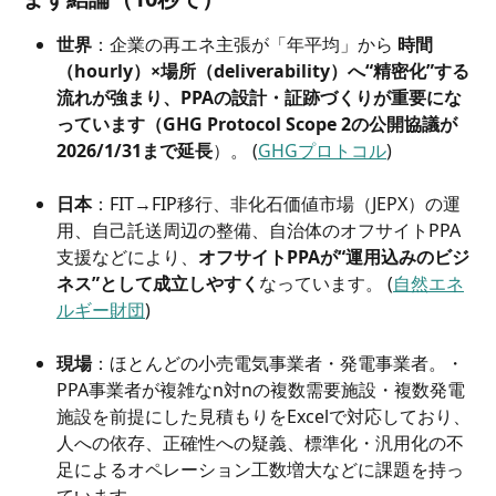
世界
：企業の再エネ主張が「年平均」から 
時間
（hourly）×場所（deliverability）へ“精密化”する
流れが強まり、PPAの設計・証跡づくりが重要にな
っています（GHG Protocol Scope 2の公開協議が
2026/1/31まで延長
）。 (
GHGプロトコル
)
日本
：FIT→FIP移行、非化石価値市場（JEPX）の運
用、自己託送周辺の整備、自治体のオフサイトPPA
支援などにより、
オフサイトPPAが“運用込みのビジ
ネス”として成立しやすく
なっています。 (
自然エネ
ルギー財団
)
現場
：ほとんどの小売電気事業者・発電事業者。・
PPA事業者が複雑なn対nの複数需要施設・複数発電
施設を前提にした見積もりをExcelで対応しており、
人への依存、正確性への疑義、標準化・汎用化の不
足によるオペレーション工数増大などに課題を持っ